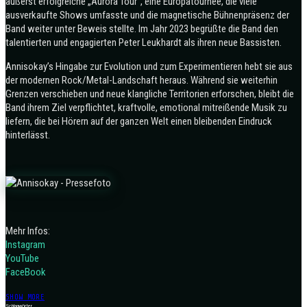
äußerst erfolgreiche „Aurora Tour“, eine Europatournee, die viele
ausverkaufte Shows umfasste und die magnetische Bühnenpräsenz der
Band weiter unter Beweis stellte. Im Jahr 2023 begrüßte die Band den
talentierten und engagierten Peter Leukhardt als ihren neue Bassisten.
Annisokay’s Hingabe zur Evolution und zum Experimentieren hebt sie aus
der modernen Rock/Metal-Landschaft heraus. Während sie weiterhin
Grenzen verschieben und neue klangliche Territorien erforschen, bleibt die
Band ihrem Ziel verpflichtet, kraftvolle, emotional mitreißende Musik zu
liefern, die bei Hörern auf der ganzen Welt einen bleibenden Eindruck
hinterlässt.
Mehr Infos:
Instagram
YouTube
FaceBook
SHOW MORE
Schlagwörter