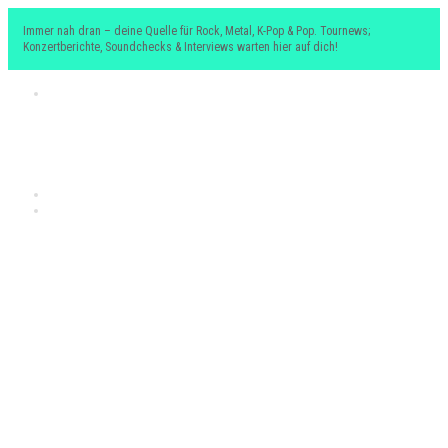
Immer nah dran – deine Quelle für Rock, Metal, K-Pop & Pop. Tournews;
Konzertberichte, Soundchecks & Interviews warten hier auf dich!