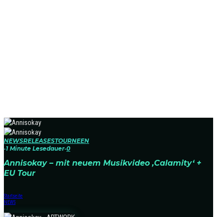
NEWS
RELEASES
TOURNEEN
·
1 Minute Lesedauer
·
0
Annisokay – mit neuem Musikvideo ‚Calamity‘ +
EU Tour
Startseite
NEWS