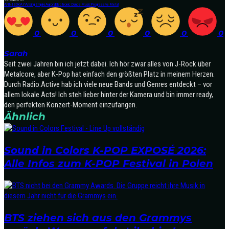
ANNISOKAY
Arising Empire
Aurora
Electronic Dance Music
Progressive Metal
0
0
0
0
0
0
Sarah
Seit zwei Jahren bin ich jetzt dabei. Ich hör zwar alles von J-Rock über
Metalcore, aber K-Pop hat einfach den größten Platz in meinem Herzen.
Durch Radio:Active hab ich viele neue Bands und Genres entdeckt – vor
allem lokale Acts! Ich steh lieber hinter der Kamera und bin immer ready,
den perfekten Konzert-Moment einzufangen.
Ähnlich
Sound in Colors K-POP EXPOSÉ 2026:
Alle Infos zum K-POP Festival in Polen
BTS ziehen sich aus den Grammys