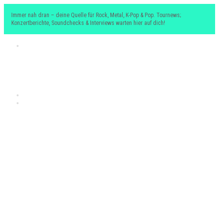
Immer nah dran – deine Quelle für Rock, Metal, K-Pop & Pop. Tournews;
Konzertberichte, Soundchecks & Interviews warten hier auf dich!