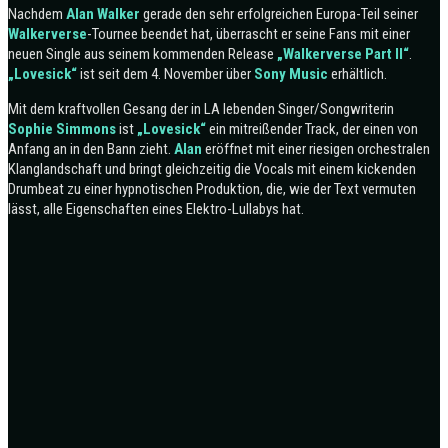
Nachdem
Alan Walker
gerade den sehr erfolgreichen Europa-Teil seiner
Walkerverse
-Tournee beendet hat, überrascht er seine Fans mit einer
neuen Single aus seinem kommenden Release
„Walkerverse Part II“
.
„Lovesick“
ist seit dem 4. November über
Sony Music
erhältlich.
Mit dem kraftvollen Gesang der in LA lebenden Singer/Songwriterin
Sophie Simmons
ist
„Lovesick“
ein mitreißender Track, der einen von
Anfang an in den Bann zieht.
Alan
eröffnet mit einer riesigen orchestralen
Klanglandschaft und bringt gleichzeitig die Vocals mit einem kickenden
Drumbeat zu einer hypnotischen Produktion, die, wie der Text vermuten
lässt, alle Eigenschaften eines Elektro-Lullabys hat.