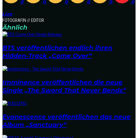
0
0
0
0
0
0
Liza
FOTOGRAFIN // EDITOR
Ähnlich
BTS veröffentlichen endlich ihren
Hidden-Track „Come Over“
Imminence veröffentlichen die neue
Single „The Sword That Never Bends“
Evanescence veröffentlichen das neue
Album „Sanctuary“