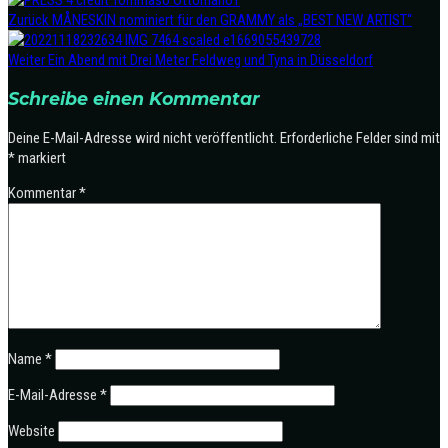
Zurück
MÅNESKIN nominiert für den GRAMMY als „BEST NEW ARTIST“
Weiter
Ein Abend mit Drei Meter Feldweg und Tyna in Düsseldorf
Schreibe einen Kommentar
Deine E-Mail-Adresse wird nicht veröffentlicht.
Erforderliche Felder sind mit
*
markiert
Kommentar
*
Name
*
E-Mail-Adresse
*
Website