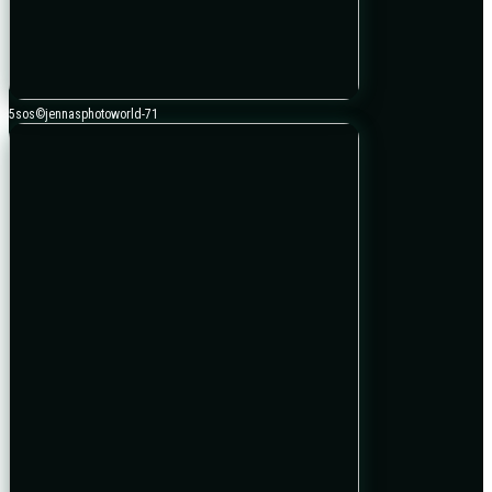
5sos©jennasphotoworld-71