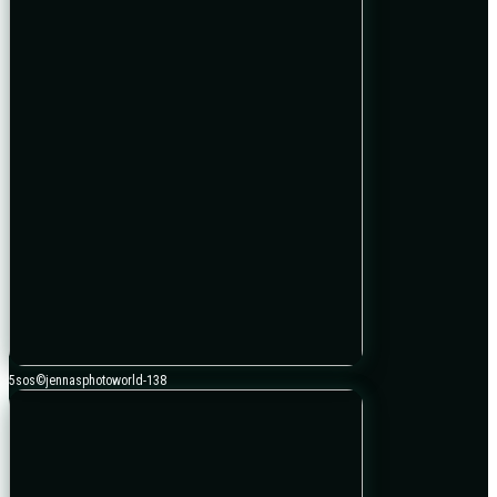
5sos©jennasphotoworld-138