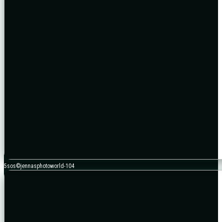
5sos©jennasphotoworld-104