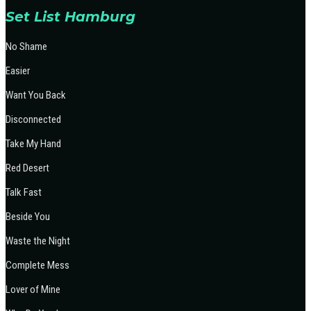
Set List Hamburg
No Shame
Easier
Want You Back
Disconnected
Take My Hand
Red Desert
Talk Fast
Beside You
Waste the Night
Complete Mess
Lover of Mine