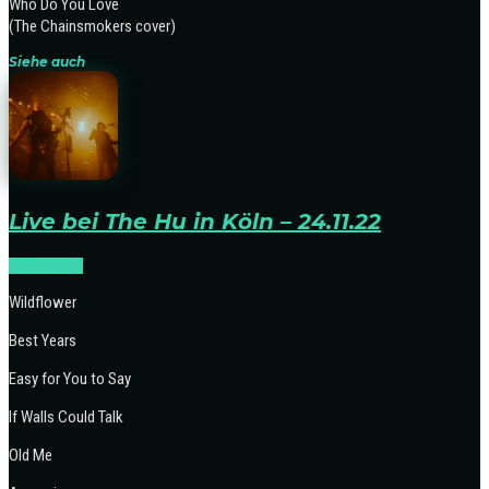
Who Do You Love
(The Chainsmokers cover)
Siehe auch
Live bei The Hu in Köln – 24.11.22
ROCK:LIVE
Wildflower
Best Years
Easy for You to Say
If Walls Could Talk
Old Me