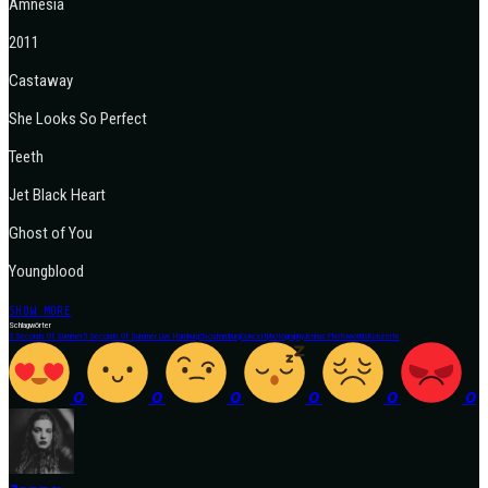
Amnesia
2011
Castaway
She Looks So Perfect
Teeth
Jet Black Heart
Ghost of You
Youngblood
SHOW MORE
Schlagwörter
5 Seconds Of Summer
5 Seconds Of Summer Live Hamburg
5soshamburg
Concertphotography
Jennas Photoworlds
Konzerte
0
0
0
0
0
0