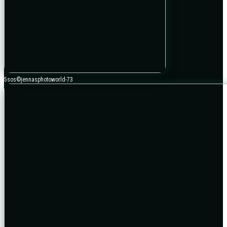
5sos©jennasphotoworld-73