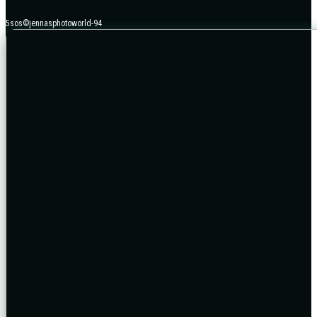
5sos©jennasphotoworld-94