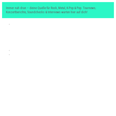
Immer nah dran – deine Quelle für Rock, Metal, K-Pop & Pop. Tournews;
Konzertberichte, Soundchecks & Interviews warten hier auf dich!