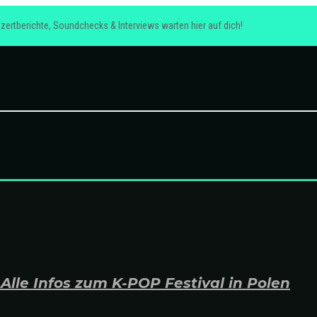
zertberichte, Soundchecks & Interviews warten hier auf dich!
lle Infos zum K-POP Festival in Polen