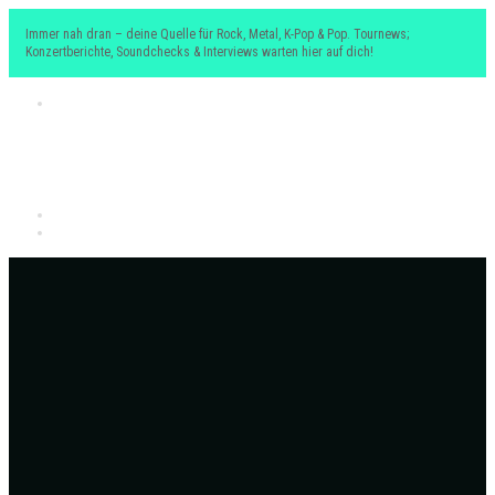
Immer nah dran – deine Quelle für Rock, Metal, K-Pop & Pop. Tournews;
Konzertberichte, Soundchecks & Interviews warten hier auf dich!