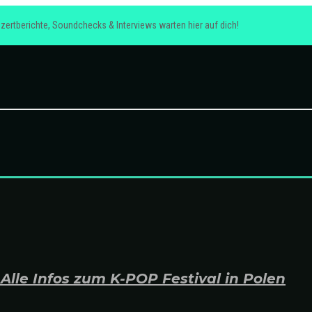
zertberichte, Soundchecks & Interviews warten hier auf dich!
lle Infos zum K-POP Festival in Polen