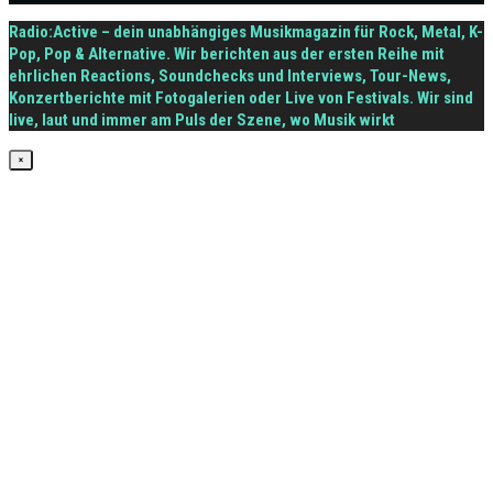
Radio:Active – dein unabhängiges Musikmagazin für Rock, Metal, K-
Pop, Pop & Alternative. Wir berichten aus der ersten Reihe mit
ehrlichen Reactions, Soundchecks und Interviews, Tour-News,
Konzertberichte mit Fotogalerien oder Live von Festivals. Wir sind
live, laut und immer am Puls der Szene, wo Musik wirkt
×