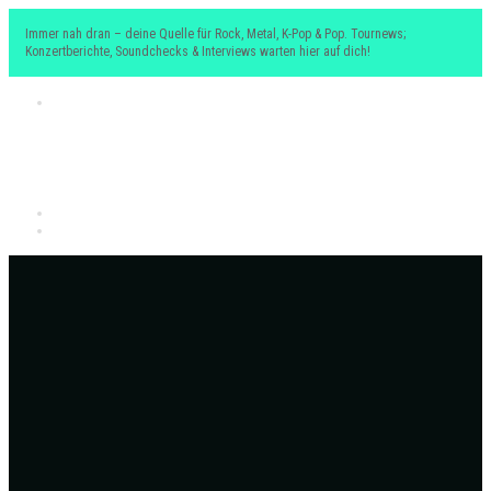
Immer nah dran – deine Quelle für Rock, Metal, K-Pop & Pop. Tournews;
Konzertberichte, Soundchecks & Interviews warten hier auf dich!