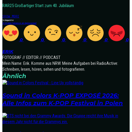
RAR25 Großartiger Start zum 40. Jubiläum
SHOW MORE
Schlagwörter
2026
Linkin Park
rar
rock am ring
Vorverkauf
0
0
0
0
0
0
ERIK
FOTOGRAF // EDITOR // PODCAST
Mein Name: Erik. Komme aus NRW. Meine Aufgaben bei RadioActive:
Schreiben, lesen, hören, sehen und fotografieren.
Ähnlich
Sound in Colors K-POP EXPOSÉ 2026:
Alle Infos zum K-POP Festival in Polen