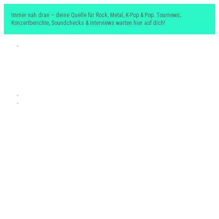
Immer nah dran – deine Quelle für Rock, Metal, K-Pop & Pop. Tournews;
Konzertberichte, Soundchecks & Interviews warten hier auf dich!