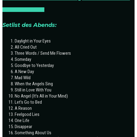
METAL:LIVE
ON STAGE
Setlist des Abends:
Daylight in Your Eyes
All Cried Out
Three Words / Send Me Flowers
Someday
Goodbye to Yesterday
A New Day
Mad Wild
When the Angels Sing
Still in Love With You
No Angel (It’s All in Your Mind)
Let’s Go to Bed
A Reason
Feelgood Lies
One Life
Disappear
Something About Us