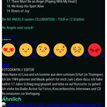
There Must Be an Angel (Playing With My Heart)
We Keep the Spirit Alive
Rivers of Joy
Die NO ANGELS spielen CELEBRATION – TOUR in 12 Städten
No Angels sind zurück!
SHOW MORE
Schlagwörter
Aust
Haus Auensee
No Angels
No Angels Leipzig
0
0
0
0
0
0
Lisa
FOTOGRAFIN // EDITOR
Mein Name ist Lisa und ich komme aus dem schönen Erfurt (in Thüringen).
Ich bin 1984 geboren und Musik gehört für mich zum Leben dazu. Ich habe
selbst 17 Jahre Schlagzeug gespielt und liebe es auf Konzerte zu gehen!
Ich stehe bei Radio:Active für Fotos, Konzertberichte, Interviews und CD
Rezensionen zur Verfügung.
Ähnlich