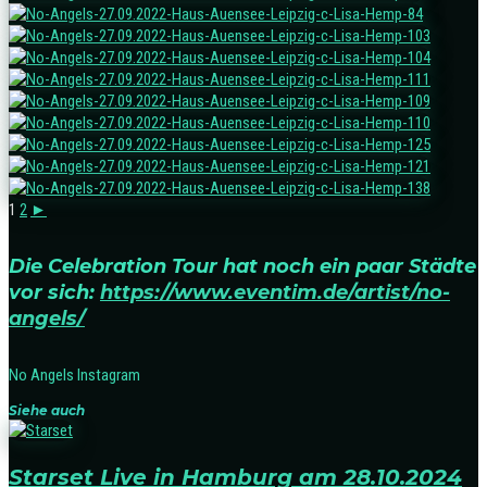
1
2
►
Die Celebration Tour hat noch ein paar Städte
vor sich:
https://www.eventim.de/artist/no-
angels/
No Angels Instagram
Siehe auch
Starset Live in Hamburg am 28.10.2024