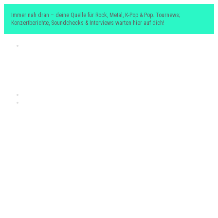
Immer nah dran – deine Quelle für Rock, Metal, K-Pop & Pop. Tournews;
Konzertberichte, Soundchecks & Interviews warten hier auf dich!