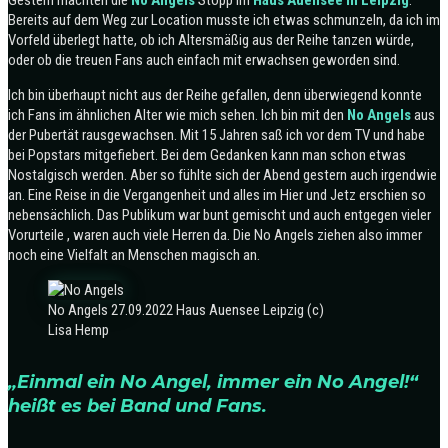
Gestern machten die
No Angels
Stopp im
Haus Auensee in Leipzig
.
Bereits auf dem Weg zur Location musste ich etwas schmunzeln, da ich im
Vorfeld überlegt hatte, ob ich Altersmäßig aus der Reihe tanzen würde,
oder ob die treuen Fans auch einfach mit erwachsen geworden sind.
Ich bin überhaupt nicht aus der Reihe gefallen, denn überwiegend konnte
ich Fans im ähnlichen Alter wie mich sehen. Ich bin mit den
No Angels
aus
der Pubertät rausgewachsen. Mit 15 Jahren saß ich vor dem TV und habe
bei Popstars mitgefiebert. Bei dem Gedanken kann man schon etwas
Nostalgisch werden. Aber so fühlte sich der Abend gestern auch irgendwie
an. Eine Reise in die Vergangenheit und alles im Hier und Jetz erschien so
nebensächlich. Das Publikum war bunt gemischt und auch entgegen vieler
Vorurteile , waren auch viele Herren da. Die No Angels ziehen also immer
noch eine Vielfalt an Menschen magisch an.
No Angels 27.09.2022 Haus Auensee Leipzig (c)
Lisa Hemp
„Einmal ein No Angel, immer ein No Angel!“
heißt es bei Band und Fans.