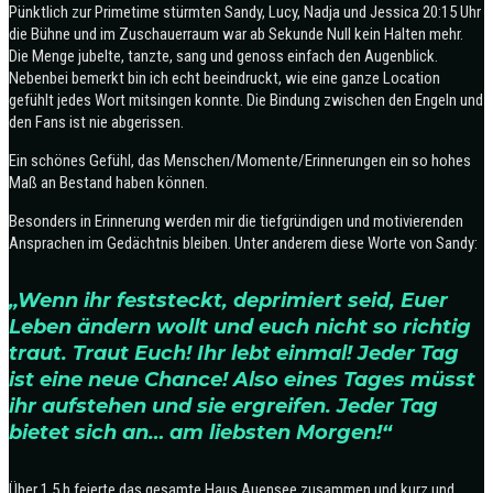
Pünktlich zur Primetime stürmten Sandy, Lucy, Nadja und Jessica 20:15 Uhr
die Bühne und im Zuschauerraum war ab Sekunde Null kein Halten mehr.
Die Menge jubelte, tanzte, sang und genoss einfach den Augenblick.
Nebenbei bemerkt bin ich echt beeindruckt, wie eine ganze Location
gefühlt jedes Wort mitsingen konnte. Die Bindung zwischen den Engeln und
den Fans ist nie abgerissen.
Ein schönes Gefühl, das Menschen/Momente/Erinnerungen ein so hohes
Maß an Bestand haben können.
Besonders in Erinnerung werden mir die tiefgründigen und motivierenden
Ansprachen im Gedächtnis bleiben. Unter anderem diese Worte von Sandy:
„Wenn ihr feststeckt, deprimiert seid, Euer
Leben ändern wollt und euch nicht so richtig
traut. Traut Euch! Ihr lebt einmal! Jeder Tag
ist eine neue Chance! Also eines Tages müsst
ihr aufstehen und sie ergreifen. Jeder Tag
bietet sich an… am liebsten Morgen!“
Über 1,5 h feierte das gesamte Haus Auensee zusammen und kurz und