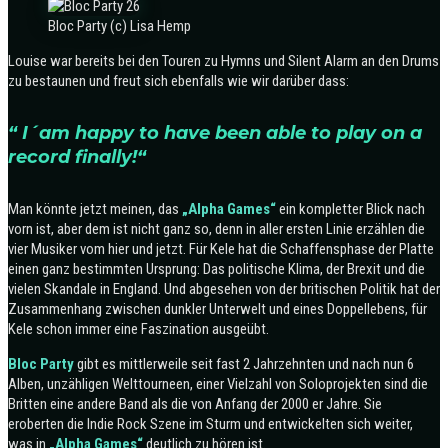
Bloc Party (c) Lisa Hemp
Louise war bereits bei den Touren zu Hymns und Silent Alarm an den Drums
zu bestaunen und freut sich ebenfalls wie wir darüber dass:
“ I´am happy to have been able to play on a
record finally!“
Man könnte jetzt meinen, das
„Alpha Games“
ein kompletter Blick nach
vorn ist, aber dem ist nicht ganz so, denn in aller ersten Linie erzählen die
vier Musiker vom hier und jetzt. Für Kele hat die Schaffensphase der Platte
einen ganz bestimmten Ursprung: Das politische Klima, der Brexit und die
vielen Skandale in England. Und abgesehen von der britischen Politik hat der
Zusammenhang zwischen dunkler Unterwelt und eines Doppellebens, für
Kele schon immer eine Faszination ausgeübt.
Bloc Party
gibt es mittlerweile seit fast 2 Jahrzehnten und nach nun 6
Alben, unzähligen Welttourneen, einer Vielzahl von Soloprojekten sind die
Britten eine andere Band als die von Anfang der 2000 er Jahre. Sie
eroberten die Indie Rock Szene im Sturm und entwickelten sich weiter,
was in
„Alpha Games“
deutlich zu hören ist.