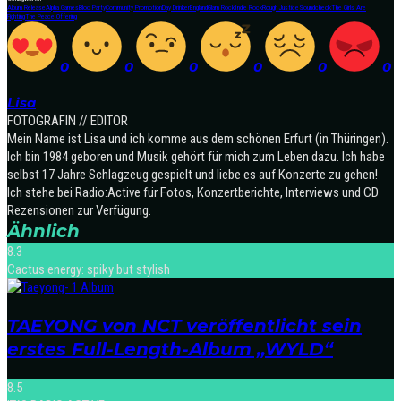
Album Release
Alpha Games
Bloc Party
Community Promotion
Day Drinker
England
Glam Rock
Indie Rock
Rough Justice
Soundcheck
The Girls Are
Fighting
The Peace Offering
0
0
0
0
0
0
Lisa
FOTOGRAFIN // EDITOR
Mein Name ist Lisa und ich komme aus dem schönen Erfurt (in Thüringen).
Ich bin 1984 geboren und Musik gehört für mich zum Leben dazu. Ich habe
selbst 17 Jahre Schlagzeug gespielt und liebe es auf Konzerte zu gehen!
Ich stehe bei Radio:Active für Fotos, Konzertberichte, Interviews und CD
Rezensionen zur Verfügung.
Ähnlich
8.3
Cactus energy: spiky but stylish
TAEYONG von NCT veröffentlicht sein
erstes Full-Length-Album „WYLD“
8.5