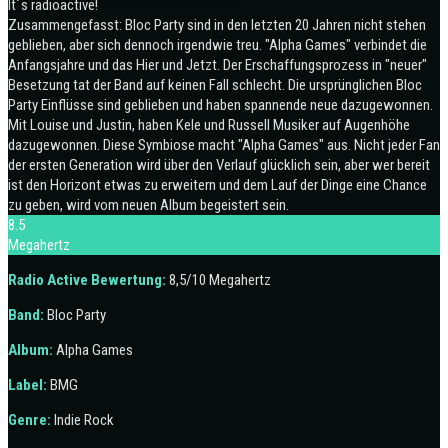
It´s radioactive!
Zusammengefasst: Bloc Party sind in den letzten 20 Jahren nicht stehen
geblieben, aber sich dennoch irgendwie treu. "Alpha Games" verbindet die
Anfangsjahre und das Hier und Jetzt. Der Erschaffungsprozess in "neuer"
Besetzung tat der Band auf keinen Fall schlecht. Die ursprünglichen Bloc
Party Einflüsse sind geblieben und haben spannende neue dazugewonnen.
Mit Louise und Justin, haben Kele und Russell Musiker auf Augenhöhe
dazugewonnen. Diese Symbiose macht "Alpha Games" aus. Nicht jeder Fan
der ersten Generation wird über den Verlauf glücklich sein, aber wer bereit
ist den Horizont etwas zu erweitern und dem Lauf der Dinge eine Chance
zu geben, wird vom neuen Album begeistert sein.
8.5
Megahertz
Radio Active Bewertung:
8,5/10 Megahertz
Band:
Bloc Party
Album:
Alpha Games
Label:
BMG
Genre:
Indie Rock