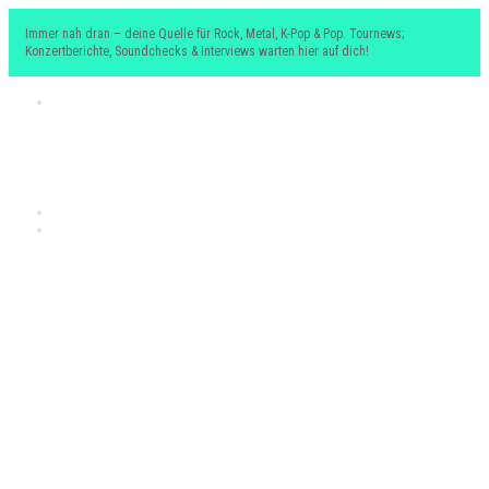
Immer nah dran – deine Quelle für Rock, Metal, K-Pop & Pop. Tournews;
Konzertberichte, Soundchecks & Interviews warten hier auf dich!