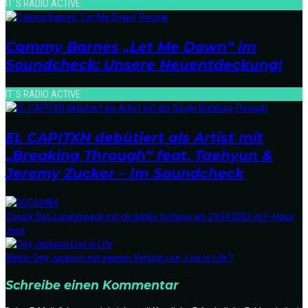
IT´S RADIO:ACTIVE
Cammy Barnes „Let Me Down“ im
Soundcheck: Unsere Neuentdeckung!
IT´S RADIO:ACTIVE
EL CAPITXN debütiert als Artist mit
„Breaking Through“ feat. Taehyun &
Jeremy Zucker – Im Soundcheck
Zurück
Das Lumpenpack mit ok.danke.tschüss am 29.04.2022 im F-Haus
Jena
Weiter
Orry Jackson mit eigener Version von „Live is Life“!
Schreibe einen Kommentar