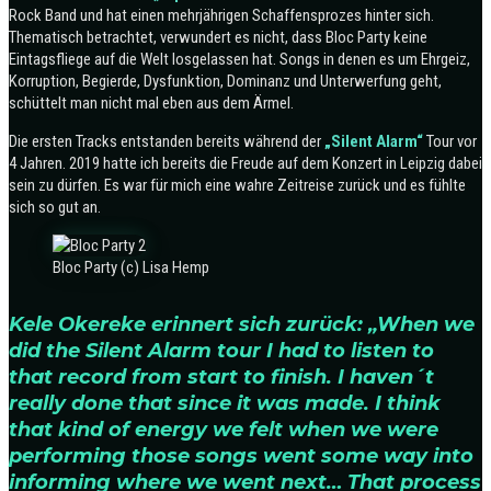
Rock Band und hat einen mehrjährigen Schaffensprozes hinter sich.
Thematisch betrachtet, verwundert es nicht, dass Bloc Party keine
Eintagsfliege auf die Welt losgelassen hat. Songs in denen es um Ehrgeiz,
Korruption, Begierde, Dysfunktion, Dominanz und Unterwerfung geht,
schüttelt man nicht mal eben aus dem Ärmel.
Die ersten Tracks entstanden bereits während der
„Silent Alarm“
Tour vor
4 Jahren. 2019 hatte ich bereits die Freude auf dem Konzert in Leipzig dabei
sein zu dürfen. Es war für mich eine wahre Zeitreise zurück und es fühlte
sich so gut an.
Bloc Party (c) Lisa Hemp
Kele Okereke erinnert sich zurück: „When we
did the Silent Alarm tour I had to listen to
that record from start to finish. I haven´t
really done that since it was made. I think
that kind of energy we felt when we were
performing those songs went some way into
informing where we went next… That process