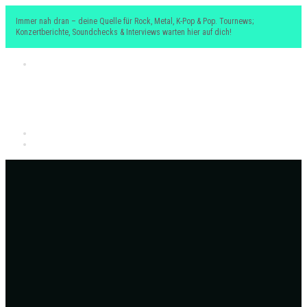
Immer nah dran – deine Quelle für Rock, Metal, K-Pop & Pop. Tournews;
Konzertberichte, Soundchecks & Interviews warten hier auf dich!