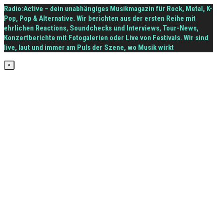
Radio:Active – dein unabhängiges Musikmagazin für Rock, Metal, K-
Pop, Pop & Alternative. Wir berichten aus der ersten Reihe mit
ehrlichen Reactions, Soundchecks und Interviews, Tour-News,
Konzertberichte mit Fotogalerien oder Live von Festivals. Wir sind
live, laut und immer am Puls der Szene, wo Musik wirkt
×