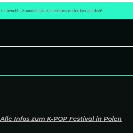
zertberichte, Soundchecks & Interviews warten hier auf dich!
lle Infos zum K-POP Festival in Polen