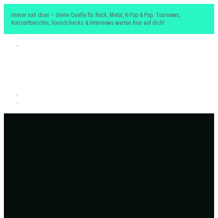
Immer nah dran – deine Quelle für Rock, Metal, K-Pop & Pop. Tournews;
Konzertberichte, Soundchecks & Interviews warten hier auf dich!