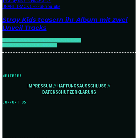
Stray Kids teasern ihr Album mit zwei
Unveil Tracks
NEWS
K-POP
RELEASES
SOUNDCHECK:K-
POP
SOUNDCHECK:SINGLES
WEITERES
IMPRESSUM
//
HAFTUNGSAUSSCHLUSS
//
DATENSCHUTZERKLÄRUNG
SUPPORT US