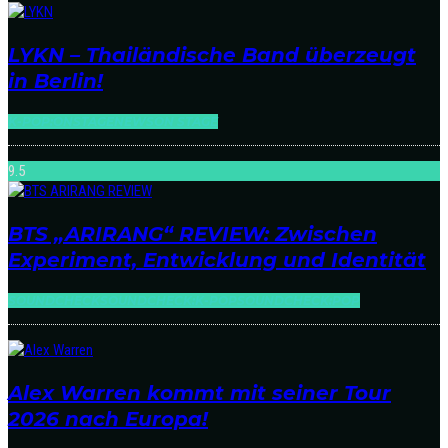
LYKN – Thailändische Band überzeugt
in Berlin!
K-POP:ONSTAGE
NEWS
ON STAGE
9.5
BTS „ARIRANG“ REVIEW: Zwischen
Experiment, Entwicklung und Identität
SOUNDCHECK
SOUNDCHECK:K-POP
SOUNDCHECK:POP
Alex Warren kommt mit seiner Tour
2026 nach Europa!