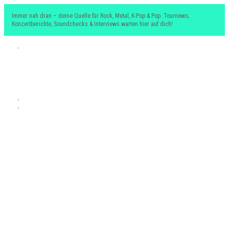
Immer nah dran – deine Quelle für Rock, Metal, K-Pop & Pop. Tournews;
Konzertberichte, Soundchecks & Interviews warten hier auf dich!