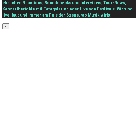
ehrlichen Reactions, Soundchecks und Interviews, Tour-News,
Konzertberichte mit Fotogalerien oder Live von Festivals. Wir sind
live, laut und immer am Puls der Szene, wo Musik wirkt
×